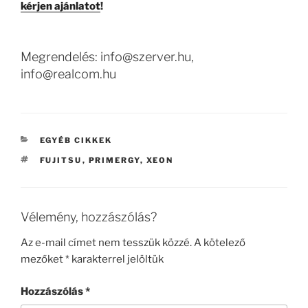
kérjen ajánlatot
!
Megrendelés: info@szerver.hu,
info@realcom.hu
KATEGÓRIÁK
EGYÉB CIKKEK
CÍMKÉK
FUJITSU
,
PRIMERGY
,
XEON
Vélemény, hozzászólás?
Az e-mail címet nem tesszük közzé.
A kötelező
mezőket
*
karakterrel jelöltük
Hozzászólás
*