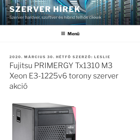
Tartalomhoz
SZERVER HÍREK
Szerver hardver, szoftver és hibrid felhős cikkek
Menü
BEKÜLDVE:
2020. MÁRCIUS 30. HÉTFŐ
SZERZŐ:
LESLIE
Fujitsu PRIMERGY Tx1310 M3
Xeon E3-1225v6 torony szerver
akció