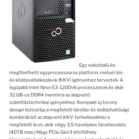
Egy sokoldalú és
megfizethető egyprocesszoros platform, melyet kis-
és középvállalkozások (KKV) igényeihez terveztek. A
legújabb Intel Xeon E3-1200v6 processzorok és akár
32 GB-os DDR4 memória az alapvető
számítástechnikai igényekhez. Kompakt új torony
design biztosítja a megfelelő tárolási és skálázhatósági
kombinációt az alapvető KKV-terhelésekhez a
megfelelő áron, akár négy 3,5 hüvelykes tárolóeszköz
(40TB max.) Négy PCIe Gen3 bővítőhely