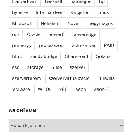
Harpertown
használt
hatmagos
hp
hyper-v
Intel hardver
Kingston
Linux
Microsoft
Nehalem
Novell
négymagos
ocz
Oracle
power6
poweredge
primergy
processzor
rack szerver
RAID
RISC
sandy bridge
SharePoint
Solaris
ssd
storage
Suse
szerver
szerverterem
szervervirtualizáció
Tukwilla
VMware
WHQL
x86
Xeon
Xeon-E
ARCHÍVUM
Archívum