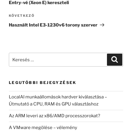
Entry-vé (Xeon E) kereszteli
Következő
KÖVETKEZŐ
bejegyzés
Használt Intel E3-1230v6 torony szerver
Keresés
Keresé
a
következő
kifejezésre:
LEGUTÓBBI BEJEGYZÉSEK
LocalAI munkaállomások hardver kiválasztása –
Útmutató a CPU, RAM és GPU választáshoz
Az ARM leveri az x86/AMD processzorokat?
A VMware megölése – vélemény