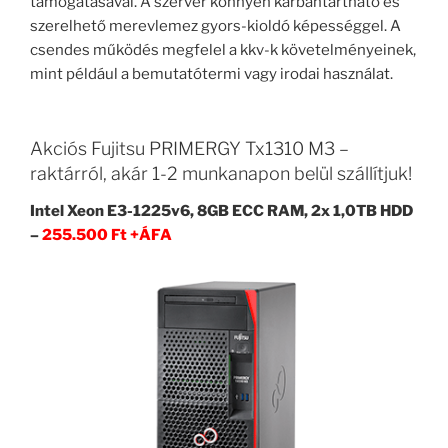
támogatásával. A szerver könnyen karbantartható és
szerelhető merevlemez gyors-kioldó képességgel. A
csendes működés megfelel a kkv-k követelményeinek,
mint például a bemutatótermi vagy irodai használat.
Akciós Fujitsu PRIMERGY Tx1310 M3 –
raktárról, akár 1-2 munkanapon belül szállítjuk!
Intel Xeon E3-1225v6, 8GB ECC RAM, 2x 1,0TB HDD
–
255.500 Ft +ÁFA