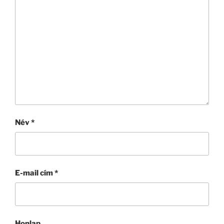
Név
*
E-mail cím
*
Honlap