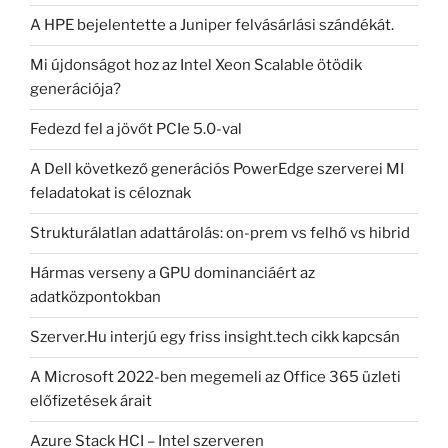
A HPE bejelentette a Juniper felvásárlási szándékát.
Mi újdonságot hoz az Intel Xeon Scalable ötödik
generációja?
Fedezd fel a jövőt PCIe 5.0-val
A Dell következő generációs PowerEdge szerverei MI
feladatokat is céloznak
Strukturálatlan adattárolás: on-prem vs felhő vs hibrid
Hármas verseny a GPU dominanciáért az
adatközpontokban
Szerver.Hu interjú egy friss insight.tech cikk kapcsán
A Microsoft 2022-ben megemeli az Office 365 üzleti
előfizetések árait
Azure Stack HCI – Intel szerveren