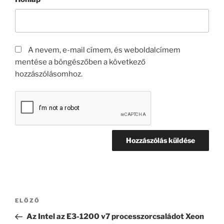
A nevem, e-mail címem, és weboldalcímem
mentése a böngészőben a következő
hozzászólásomhoz.
Bejegyzés
Korábbi
ELŐZŐ
navigáció
bejegyzés
Az Intel az E3-1200 v7 processzorcsaládot Xeon