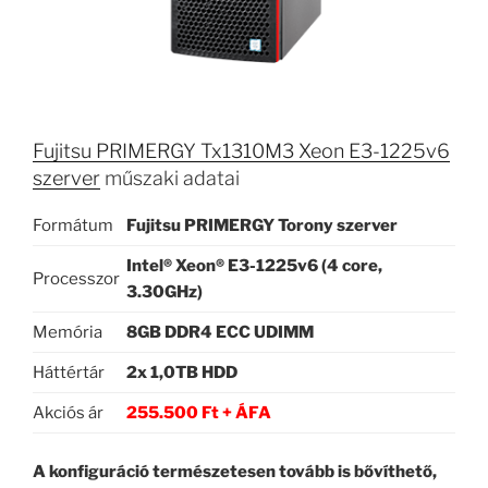
Fujitsu PRIMERGY Tx1310M3 Xeon E3-1225v6
szerver
műszaki adatai
Formátum
Fujitsu PRIMERGY Torony szerver
Intel® Xeon® E3-1225v6 (4 core,
Processzor
3.30GHz)
Memória
8GB DDR4 ECC UDIMM
Háttértár
2x 1,0TB HDD
Akciós ár
255.500 Ft + ÁFA
A konfiguráció természetesen tovább is bővíthető,