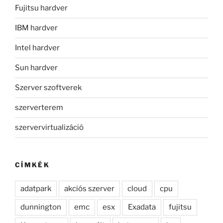
Fujitsu hardver
IBM hardver
Intel hardver
Sun hardver
Szerver szoftverek
szerverterem
szervervirtualizáció
CÍMKÉK
adatpark
akciós szerver
cloud
cpu
dunnington
emc
esx
Exadata
fujitsu