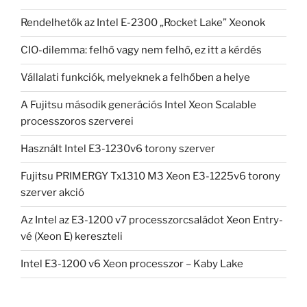
Rendelhetők az Intel E-2300 „Rocket Lake” Xeonok
CIO-dilemma: felhő vagy nem felhő, ez itt a kérdés
Vállalati funkciók, melyeknek a felhőben a helye
A Fujitsu második generációs Intel Xeon Scalable
processzoros szerverei
Használt Intel E3-1230v6 torony szerver
Fujitsu PRIMERGY Tx1310 M3 Xeon E3-1225v6 torony
szerver akció
Az Intel az E3-1200 v7 processzorcsaládot Xeon Entry-
vé (Xeon E) kereszteli
Intel E3-1200 v6 Xeon processzor – Kaby Lake