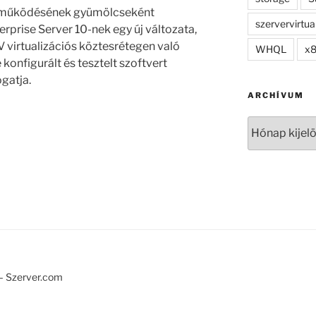
ttműködésének gyümölcseként
szervervirtua
rprise Server 10-nek egy új változata,
 virtualizációs köztesrétegen való
WHQL
x
 konfigurált és tesztelt szoftvert
gatja.
ARCHÍVUM
Archívum
– Szerver.com