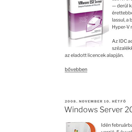
— derül k
érettebb
lassul, a
Hyper-V 
Az IDC a
szézalékk
az eladott licencek alapján.
„Sikerrel
bővebben
tör
előre
a
Microsoft
BEKÜLDVE:
2008. NOVEMBER 10. HÉTFŐ
a
Windows Server 2
virtualizációs
piacon”
Idén februárba