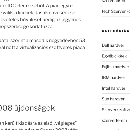
szervereken
i az IDC elemzéséből. A piac egyre
tech Szerver 
é válik, a liceneladások növekedése
 bevételek bővülését pedig az ingyenes
népszerűsége korlátozza.
KATEGÓRIÁK
datai szerint a második negyedévben 53
Dell hardver
al nőtt a virtualizációs szoftverek piaca
Egyéb cikkek
Fujitsu hardver
IBM hardver
Intel hardver
Sun hardver
008 újdonságok
Szerver szoftv
szerverterem
n került kiadásra az első „végleges”