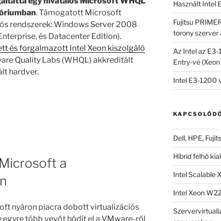
áltatta egy hivatalos Microsoft WHQL
Használt Intel
tóriumban
. Támogatott Microsoft
Fujitsu PRIME
ós rendszerek: Windows Server 2008
torony szerver
nterprise, és Datacenter Edition).
ett és forgalmazott Intel Xeon kiszolgáló
Az Intel az E3
re Quality Labs (WHQL) akkreditált
Entry-vé (Xeon 
lt hardver.
Intel E3-1200 
KAPCSOLÓDÓ
Dell, HPE, Fuji
Hibrid felhő ki
 Microsoft a
Intel Scalable 
on
Intel Xeon W2
ft nyáron piacra dobott virtualizációs
Szervervirtualiz
e egyre több vevőt hódít el a VMware-ről