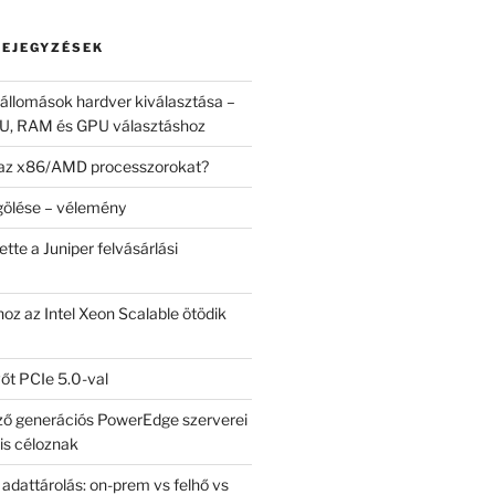
BEJEGYZÉSEK
llomások hardver kiválasztása –
U, RAM és GPU választáshoz
 az x86/AMD processzorokat?
ölése – vélemény
tte a Juniper felvásárlási
oz az Intel Xeon Scalable ötödik
vőt PCIe 5.0-val
ző generációs PowerEdge szerverei
is céloznak
 adattárolás: on-prem vs felhő vs