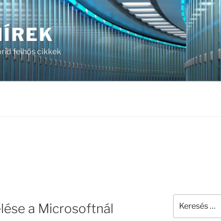
HÍREK
brid felhős cikkek
Keresés
lése a Microsoftnál
a
következő