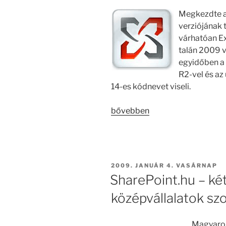
Megkezdte a
verziójának 
várhatóan E
talán 2009 v
egyidőben a
R2-vel és az 
14-es kódnevet viseli.
„Exchange
bővebben
14
tesztelése
a
Microsoftnál”
BEKÜLDVE:
2009. JANUÁR 4. VASÁRNAP
SharePoint.hu – két
középvállalatok sz
Magyaror