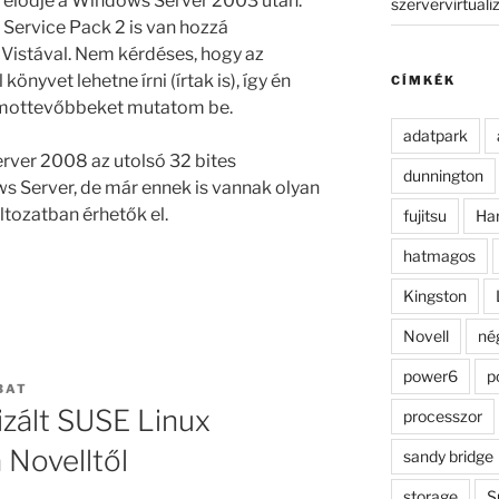
el elődje a Windows Server 2003 után.
szervervirtuali
Service Pack 2 is van hozzá
 Vistával. Nem kérdéses, hogy az
önyvet lehetne írni (írtak is), így én
CÍMKÉK
ámottevőbbeket mutatom be.
adatpark
ver 2008 az utolsó 32 bites
dunnington
s Server, de már ennek is vannak olyan
ltozatban érhetők el.
fujitsu
Ha
hatmagos
Kingston
Novell
né
power6
p
BAT
izált SUSE Linux
processzor
 Novelltől
sandy bridge
storage
S