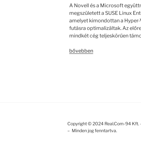
A Novell és a Microsoft együ
megszületett a SUSE Linux Ente
amelyet kimondottan a Hyper-V
futásra optimalizáltak. Az előre
mindkét cég teljeskörűen támo
„Hyper-
bővebben
V-
re
optimalizált
SUSE
Linux
Enterprise
Server
a
Novelltől”
Copyright © 2024 Real.Com-94 Kft. 
– Minden jog fenntartva.