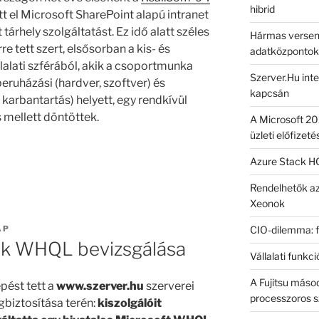
hibrid
tt el Microsoft SharePoint alapú intranet
t tárhely szolgáltatást. Ez idő alatt széles
Hármas versen
re tett szert, elsősorban a kis- és
adatközponto
alati szférából, akik a csoportmunka
Szerver.Hu inter
eruházási (hardver, szoftver) és
kapcsán
 karbantartás) helyett, egy rendkívül
 mellett döntöttek.
A Microsoft 2
üzleti előfizeté
Azure Stack HC
Rendelhetők az
Xeonok
CIO-dilemma: fe
AP
rek WHQL bevizsgálása
Vállalati funkc
A Fujitsu másod
épést tett a
www.szerver.hu
szerverei
processzoros s
biztosítása terén:
kiszolgálóit