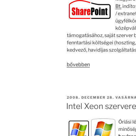
Bt.
indíto
/ extrane
ügyfélkör
középváll
támogatásához, saját szerver b
fenntartási költségei (hoszting,
kedvező, havidíjas szolgáltatás
„SharePoint.hu
bővebben
–
két
év
a
BEKÜLDVE:
2008. DECEMBER 28. VASÁRN
kis-
Intel Xeon szerve
és
középvállalatok
Óriási l
szolgálatában”
minőség