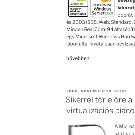
bevizsg
labora
operáci
és 2003 (SBS, Web, Standard, E
Minden
Real.Com-94 által épít
egy Microsoft Windows Hardwa
labor által hivatalosan bevizsgá
„Intel
bővebben
Xeon
szerverek
WHQL
bevizsgálása”
BEKÜLDVE:
2008. NOVEMBER 18. KEDD
Sikerrel tör előre a
virtualizációs piac
A Microso
szoftver