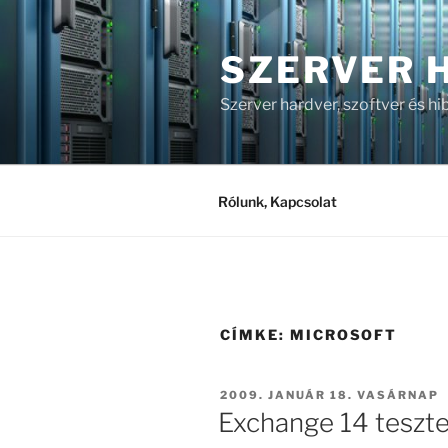
Tartalomhoz
SZERVER 
Szerver hardver, szoftver és hi
Rólunk, Kapcsolat
CÍMKE:
MICROSOFT
BEKÜLDVE:
2009. JANUÁR 18. VASÁRNAP
Exchange 14 teszte