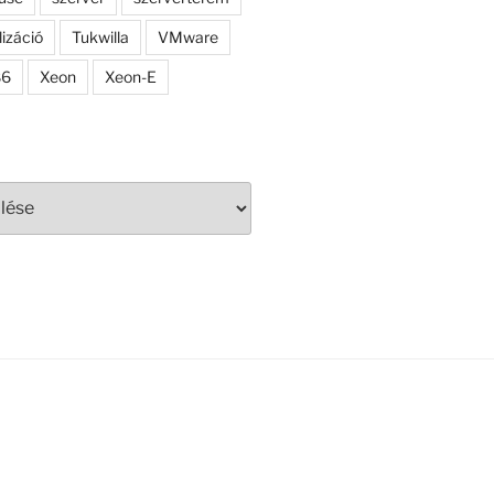
lizáció
Tukwilla
VMware
86
Xeon
Xeon-E