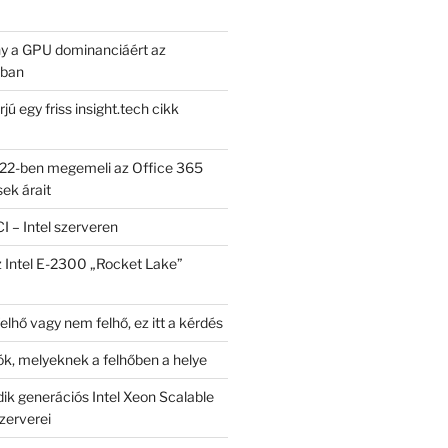
y a GPU dominanciáért az
kban
jú egy friss insight.tech cikk
022-ben megemeli az Office 365
sek árait
I – Intel szerveren
 Intel E-2300 „Rocket Lake”
lhő vagy nem felhő, ez itt a kérdés
iók, melyeknek a felhőben a helye
ik generációs Intel Xeon Scalable
zerverei