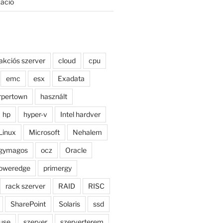
záció
akciós szerver
cloud
cpu
emc
esx
Exadata
rpertown
használt
hp
hyper-v
Intel hardver
Linux
Microsoft
Nehalem
gymagos
ocz
Oracle
oweredge
primergy
rack szerver
RAID
RISC
SharePoint
Solaris
ssd
use
szerver
szerverterem