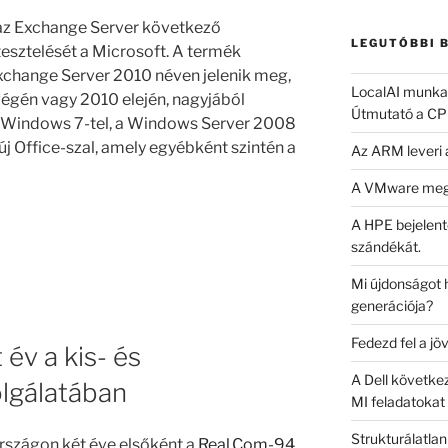
kifejezésre:
z Exchange Server következő
LEGUTÓBBI 
tesztelését a Microsoft. A termék
xchange Server 2010 néven jelenik meg,
LocalAI munkaá
égén vagy 2010 elején, nagyjából
Útmutató a CP
 Windows 7-tel, a Windows Server 2008
új Office-szal, amely egyébként szintén a
Az ARM leveri
A VMware meg
A HPE bejelente
szándékát.
Mi újdonságot h
generációja?
Fedezd fel a jö
 év a kis- és
A Dell követke
olgálatában
MI feladatokat 
Strukturálatlan
szágon két éve elsőként a
Real.Com-94