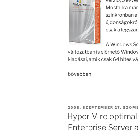
verzió, 5 évv
Mostanra már 
szinkronban a
újdonságokról k
csak a legsz
A Windows Ser
változatban is elérhető Window
kiadásai, amik csak 64 bites vá
„Windows
bővebben
Server
2008
újdonságok”
BEKÜLDVE:
2008. SZEPTEMBER 27. SZOM
Hyper-V-re optimal
Enterprise Server a