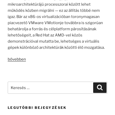
mikroarchitektúrájú processzorai között lehet
működés közben migrálni — ez az állítás többé nem
igaz. Bár az x86-os virtualizációban toronymagasan
piacvezető VMware VMotionje továbbra is szigorúan
behatárolja a forrás és célplatform párosításának
lehetőségeit, a Red Hat az AMD-vel közös
demonstrációval mutatta be, lehetséges a virtuális
gépek különböző architektúrák közötti élő mozgatása.
„Élő
bővebben
virtuálisgép-
migráció
Intel
és
Keresés
Keresé
AMD
a
rendszerek
következő
között”
kifejezésre:
LEGUTÓBBI BEJEGYZÉSEK