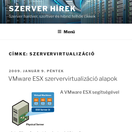
Tartalomhoz
SZERVER HÍREK
Szerver hardver, szoftver és hibrid felhős cikkek
Menü
CÍMKE:
SZERVERVIRTUALIZÁCIÓ
BEKÜLDVE:
2009. JANUÁR 9. PÉNTEK
VMware ESX szervervirtualizáció alapok
A VMware ESX segítségével