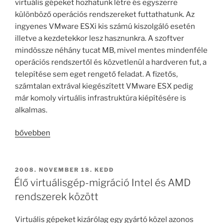
virtuális gépeket hozhatunk létre és egyszerre
különböző operációs rendszereket futtathatunk. Az
ingyenes VMware ESXi kis számú kiszolgáló esetén
illetve a kezdetekkor lesz hasznunkra. A szoftver
mindössze néhány tucat MB, mivel mentes mindenféle
operációs rendszertől és közvetlenül a hardveren fut, a
telepítése sem eget rengető feladat. A fizetős,
számtalan extrával kiegészített VMware ESX pedig
már komoly virtuális infrastruktúra kiépítésére is
alkalmas.
„VMware
bővebben
ESX
szervervirtualizáció
alapok”
BEKÜLDVE:
2008. NOVEMBER 18. KEDD
Élő virtuálisgép-migráció Intel és AMD
rendszerek között
Virtuális gépeket kizárólag egy gyártó közel azonos