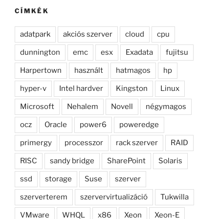
CÍMKÉK
adatpark
akciós szerver
cloud
cpu
dunnington
emc
esx
Exadata
fujitsu
Harpertown
használt
hatmagos
hp
hyper-v
Intel hardver
Kingston
Linux
Microsoft
Nehalem
Novell
négymagos
ocz
Oracle
power6
poweredge
primergy
processzor
rack szerver
RAID
RISC
sandy bridge
SharePoint
Solaris
ssd
storage
Suse
szerver
szerverterem
szervervirtualizáció
Tukwilla
VMware
WHQL
x86
Xeon
Xeon-E