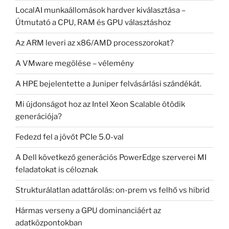
LocalAI munkaállomások hardver kiválasztása –
Útmutató a CPU, RAM és GPU választáshoz
Az ARM leveri az x86/AMD processzorokat?
A VMware megölése – vélemény
A HPE bejelentette a Juniper felvásárlási szándékát.
Mi újdonságot hoz az Intel Xeon Scalable ötödik
generációja?
Fedezd fel a jövőt PCIe 5.0-val
A Dell következő generációs PowerEdge szerverei MI
feladatokat is céloznak
Strukturálatlan adattárolás: on-prem vs felhő vs hibrid
Hármas verseny a GPU dominanciáért az
adatközpontokban