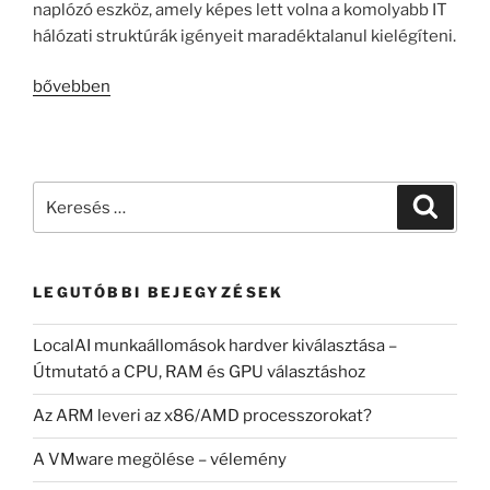
naplózó eszköz, amely képes lett volna a komolyabb IT
hálózati struktúrák igényeit maradéktalanul kielégíteni.
„A
bővebben
magyar
syslog
server
story”
Keresés
Keresé
a
következő
kifejezésre:
LEGUTÓBBI BEJEGYZÉSEK
LocalAI munkaállomások hardver kiválasztása –
Útmutató a CPU, RAM és GPU választáshoz
Az ARM leveri az x86/AMD processzorokat?
A VMware megölése – vélemény