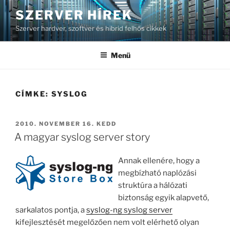
Tartalomhoz
SZERVER HÍREK
Szerver hardver, szoftver és hibrid felhős cikkek
Menü
CÍMKE:
SYSLOG
BEKÜLDVE:
2010. NOVEMBER 16. KEDD
A magyar syslog server story
Annak ellenére, hogy a
megbízható naplózási
struktúra a hálózati
biztonság egyik alapvető,
sarkalatos pontja, a
syslog-ng syslog server
kifejlesztését megelőzően nem volt elérhető olyan