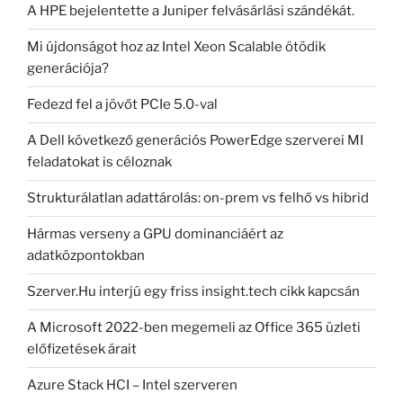
A HPE bejelentette a Juniper felvásárlási szándékát.
Mi újdonságot hoz az Intel Xeon Scalable ötödik
generációja?
Fedezd fel a jövőt PCIe 5.0-val
A Dell következő generációs PowerEdge szerverei MI
feladatokat is céloznak
Strukturálatlan adattárolás: on-prem vs felhő vs hibrid
Hármas verseny a GPU dominanciáért az
adatközpontokban
Szerver.Hu interjú egy friss insight.tech cikk kapcsán
A Microsoft 2022-ben megemeli az Office 365 üzleti
előfizetések árait
Azure Stack HCI – Intel szerveren