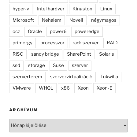
hyper-v
Intel hardver
Kingston
Linux
Microsoft
Nehalem
Novell
négymagos
ocz
Oracle
power6
poweredge
primergy
processzor
rack szerver
RAID
RISC
sandy bridge
SharePoint
Solaris
ssd
storage
Suse
szerver
szerverterem
szervervirtualizáció
Tukwilla
VMware
WHQL
x86
Xeon
Xeon-E
ARCHÍVUM
Archívum