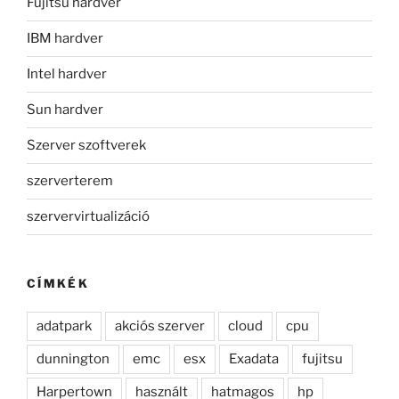
Fujitsu hardver
IBM hardver
Intel hardver
Sun hardver
Szerver szoftverek
szerverterem
szervervirtualizáció
CÍMKÉK
adatpark
akciós szerver
cloud
cpu
dunnington
emc
esx
Exadata
fujitsu
Harpertown
használt
hatmagos
hp