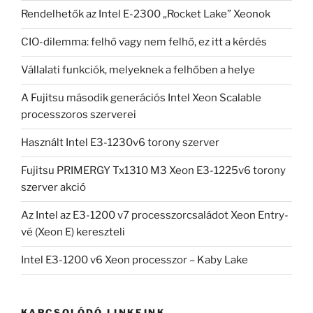
Rendelhetők az Intel E-2300 „Rocket Lake” Xeonok
CIO-dilemma: felhő vagy nem felhő, ez itt a kérdés
Vállalati funkciók, melyeknek a felhőben a helye
A Fujitsu második generációs Intel Xeon Scalable
processzoros szerverei
Használt Intel E3-1230v6 torony szerver
Fujitsu PRIMERGY Tx1310 M3 Xeon E3-1225v6 torony
szerver akció
Az Intel az E3-1200 v7 processzorcsaládot Xeon Entry-
vé (Xeon E) kereszteli
Intel E3-1200 v6 Xeon processzor – Kaby Lake
KAPCSOLÓDÓ LINKEINK