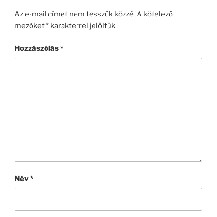
Az e-mail címet nem tesszük közzé.
A kötelező
mezőket
*
karakterrel jelöltük
Hozzászólás
*
Név
*