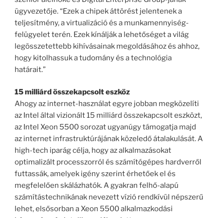
ügyvezetője. “Ezek a chipek áttörést jelentenek a
teljesítmény, a virtualizáció és a munkamennyiség-
felügyelet terén. Ezek kínálják a lehetőséget a világ
legösszetettebb kihívásainak megoldásához és ahhoz,
hogy kitolhassuk a tudomány és a technológia
határait.”
15 milliárd összekapcsolt eszköz
Ahogy az internet-használat egyre jobban megközelíti
az Intel által vizionált 15 milliárd összekapcsolt eszközt,
az Intel Xeon 5500 sorozat ugyanúgy támogatja majd
az internet infrastruktúrájának közeledő átalakulását. A
high-tech iparág célja, hogy az alkalmazásokat
optimalizált processzorról és számítógépes hardverről
futtassák, amelyek igény szerint érhetőek el és
megfelelően skálázhatók. A gyakran felhő-alapú
számítástechnikának nevezett vízió rendkívül népszerű
lehet, elsősorban a Xeon 5500 alkalmazkodási