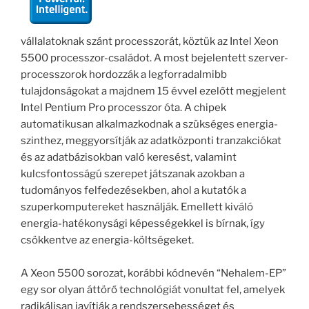
vállalatoknak szánt processzorát, köztük az Intel Xeon
5500 processzor-családot. A most bejelentett szerver-
processzorok hordozzák a legforradalmibb
tulajdonságokat a majdnem 15 évvel ezelőtt megjelent
Intel Pentium Pro processzor óta. A chipek
automatikusan alkalmazkodnak a szükséges energia-
szinthez, meggyorsítják az adatközponti tranzakciókat
és az adatbázisokban való keresést, valamint
kulcsfontosságú szerepet játszanak azokban a
tudományos felfedezésekben, ahol a kutatók a
szuperkomputereket használják. Emellett kiváló
energia-hatékonysági képességekkel is bírnak, így
csökkentve az energia-költségeket.
A Xeon 5500 sorozat, korábbi kódnevén “Nehalem-EP”
egy sor olyan áttörő technológiát vonultat fel, amelyek
radikálisan javítják a rendszersebességet és