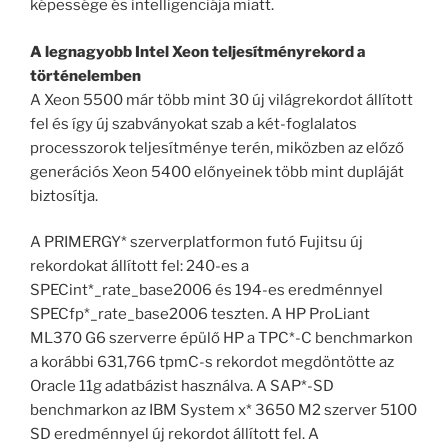
képessége és intelligenciája miatt.
A legnagyobb Intel Xeon teljesítményrekord a
történelemben
A Xeon 5500 már több mint 30 új világrekordot állított
fel és így új szabványokat szab a két-foglalatos
processzorok teljesítménye terén, miközben az előző
generációs Xeon 5400 előnyeinek több mint dupláját
biztosítja.
A PRIMERGY* szerverplatformon futó Fujitsu új
rekordokat állított fel: 240-es a
SPECint*_rate_base2006 és 194-es eredménnyel
SPECfp*_rate_base2006 teszten. A HP ProLiant
ML370 G6 szerverre épülő HP a TPC*-C benchmarkon
a korábbi 631,766 tpmC-s rekordot megdöntötte az
Oracle 11g adatbázist használva. A SAP*-SD
benchmarkon az IBM System x* 3650 M2 szerver 5100
SD eredménnyel új rekordot állított fel. A