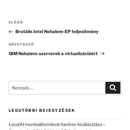
Bejegyzés
Korábbi
ELŐZŐ
navigáció
bejegyzés
Brutális Intel Nehalem-EP teljesítmény
Következő
KÖVETKEZŐ
bejegyzés
IBM Nehalem-szerverek a virtualizációért
Keresés
Keresé
a
következő
kifejezésre:
LEGUTÓBBI BEJEGYZÉSEK
LocalAI munkaállomások hardver kiválasztása –