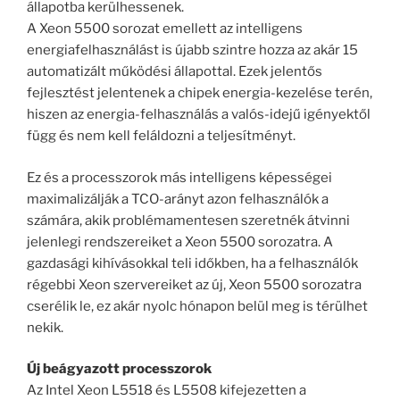
állapotba kerülhessenek.
A Xeon 5500 sorozat emellett az intelligens
energiafelhasználást is újabb szintre hozza az akár 15
automatizált működési állapottal. Ezek jelentős
fejlesztést jelentenek a chipek energia-kezelése terén,
hiszen az energia-felhasználás a valós-idejű igényektől
függ és nem kell feláldozni a teljesítményt.
Ez és a processzorok más intelligens képességei
maximalizálják a TCO-arányt azon felhasználók a
számára, akik problémamentesen szeretnék átvinni
jelenlegi rendszereiket a Xeon 5500 sorozatra. A
gazdasági kihívásokkal teli időkben, ha a felhasználók
régebbi Xeon szervereiket az új, Xeon 5500 sorozatra
cserélik le, ez akár nyolc hónapon belül meg is térülhet
nekik.
Új beágyazott processzorok
Az Intel Xeon L5518 és L5508 kifejezetten a