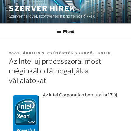
Tartalomhoz
SZERVER HÍREK
Szerver hardver, szoftver és hibrid felhős cikkek
Menü
BEKÜLDVE:
2009. ÁPRILIS 2. CSÜTÖRTÖK
SZERZŐ:
LESLIE
Az Intel új processzorai most
méginkább támogatják a
vállalatokat
Az Intel Corporation bemutatta 17 új,