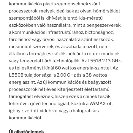
kommunikációs piaci szegmenseknek szánt
processzorok, melyek ideálisak az olyan, hőmérséklet
szempontjából is kihívást jelentő, kis-méretű
eszközökben való használatra, mint a pengeszerverek,
a kommunikációs infrastruktúrához, biztonsághoz,
tároláshoz vagy orvosi használatra szánt eszközök,
rackmount szerverek, és a szabadalmazott, nem-
általános formájú eszközök, például a router modulok
vagy tengeralattjáró technológiák. Az L5518 2.13 GHz-
es teljesítményt kínál 60 wattos energia-szinttel. Az
L5508 tulajdonságai a 2.00 GHz és a 38 wattos
energiaszint. Az új kommunikációs és beágyazott
processzorok hét éves kiterjesztett élettartamú
támogatást élveznek, hiszen ezek a chipek teszik
lehetővé a jövő technológiáit, köztük a WiMAX-ot,
igény-szerinti-videókat vagy a holografikus
kommunikációt.
Új alkotóelemek