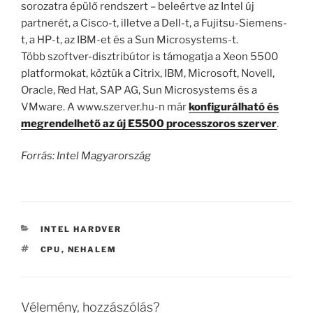
sorozatra épülő rendszert – beleértve az Intel új
partnerét, a Cisco-t, illetve a Dell-t, a Fujitsu-Siemens-
t, a HP-t, az IBM-et és a Sun Microsystems-t.
Több szoftver-disztribútor is támogatja a Xeon 5500
platformokat, köztük a Citrix, IBM, Microsoft, Novell,
Oracle, Red Hat, SAP AG, Sun Microsystems és a
VMware. A www.szerver.hu-n már
konfigurálható és
megrendelhető az új E5500 processzoros szerver
.
Forrás: Intel Magyarország
KATEGÓRIÁK
INTEL HARDVER
CÍMKÉK
CPU
,
NEHALEM
Vélemény, hozzászólás?