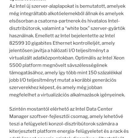
Az Intel új szerver-alaplapokat is bemutatott, amelyek
még integráltabb alkotóelemekből állnak és amelyek
elsősorban a csatorna-partnerek és hivatalos Intel-
disztribútorok, valamint a “white box” szerver-gyártók
használnak. Emellett az Intel bejelentette az Intel
82599 10 gigabites Ethernet kontrolleljét, amely
jelentősen javítja a hálózati I/O teljesítményt a
virtualizált adatközpontokban. Optimális az Intel Xeon
5500 platform megnövelt sávszélességének
támogatásához, amely így több mint 150 százalékkal
jobb I/O teljesítményt mutat a korábbi generációs
szerverekhez képest, és amely még jobban
megfelelhet a virtualizációs alkalmazások igényeinek.
Szintén mostantól elérhető az Intel Data Center
Manager szoftver-fejlesztői csomag, amely lehetővé
teszi a felügyeleti konzol-disztribútorok számára a
kiterjesztett platform energia-felügyeletet és a rack és