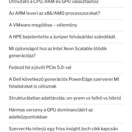
Útmutató a CPU, RAM és GPU választáshoz
Az ARM leveri az x86/AMD processzorokat?
A VMware megölése – vélemény
A HPE bejelentette a Juniper felvásárlási szándékát.
Mi újdonságot hoz az Intel Xeon Scalable ötödik
generációja?
Fedezd fel a jövőt PCIe 5.0-val
A Dell következő generációs PowerEdge szerverei MI
feladatokat is céloznak
Strukturálatlan adattárolás: on-prem vs felhő vs hibrid
Hármas verseny a GPU dominanciáért az
adatközpontokban
Szerver.Hu interjú egy friss insight.tech cikk kapcsán