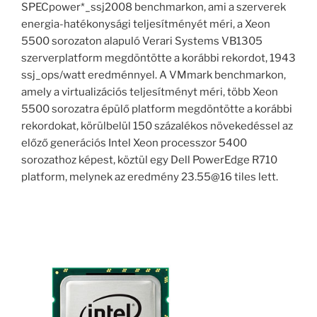
SPECpower*_ssj2008 benchmarkon, ami a szerverek
energia-hatékonysági teljesítményét méri, a Xeon
5500 sorozaton alapuló Verari Systems VB1305
szerverplatform megdöntötte a korábbi rekordot, 1943
ssj_ops/watt eredménnyel. A VMmark benchmarkon,
amely a virtualizációs teljesítményt méri, több Xeon
5500 sorozatra épülő platform megdöntötte a korábbi
rekordokat, körülbelül 150 százalékos növekedéssel az
előző generációs Intel Xeon processzor 5400
sorozathoz képest, köztül egy Dell PowerEdge R710
platform, melynek az eredmény 23.55@16 tiles lett.