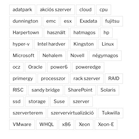
adatpark
akciós szerver
cloud
cpu
dunnington
emc
esx
Exadata
fujitsu
Harpertown
használt
hatmagos
hp
hyper-v
Intel hardver
Kingston
Linux
Microsoft
Nehalem
Novell
négymagos
ocz
Oracle
power6
poweredge
primergy
processzor
rack szerver
RAID
RISC
sandy bridge
SharePoint
Solaris
ssd
storage
Suse
szerver
szerverterem
szervervirtualizáció
Tukwilla
VMware
WHQL
x86
Xeon
Xeon-E