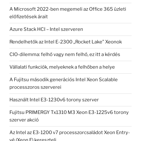
A Microsoft 2022-ben megemeli az Office 365 üzleti
előfizetések árait
Azure Stack HCI – Intel szerveren
Rendelhetők az Intel E-2300 „Rocket Lake” Xeonok
CIO-dilemma: felhő vagy nem felhő, ez itt a kérdés
Vállalati funkciók, melyeknek a felhőben a helye
A Fujitsu második generációs Intel Xeon Scalable
processzoros szerverei
Használt Intel E3-1230v6 torony szerver
Fujitsu PRIMERGY Tx1310 M3 Xeon E3-1225v6 torony
szerver akció
Az Intel az E3-1200 v7 processzorcsaládot Xeon Entry-
vé (Xeon E) kereszteli