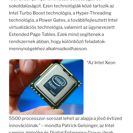
sokoldalúságot. Ezen technológiák közé tartozik az
Intel Turbo Boost technológia, a Hyper-Threading
technológia, a Power Gates, a továbbfejlesztett Intel
virtualizációs technológia, valamint az úgynevezett
Extended Page Tables. Ezek mind segítenek a
rendszernek abban, hogy különböző feladatok-
mennyiségekhez alkalmazkodhasson.
“Az Intel Xeon
5500 processzor-sorozat lehet az alapja a jövő évtized
innovációinak.” – mondta Patrick Gelsinger, az Intel
szenior alelnöke és Digital Enterprise Group-jának