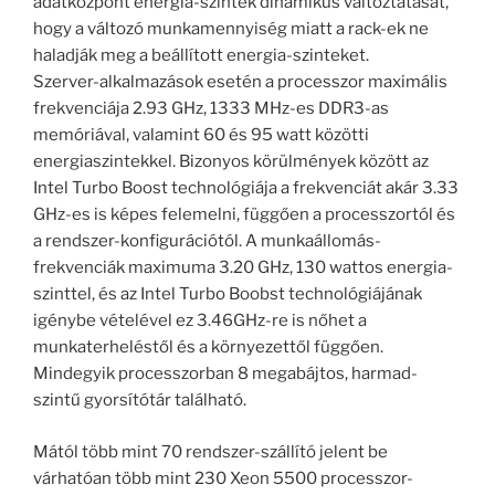
adatközpont energia-szintek dinamikus változtatását,
hogy a változó munkamennyiség miatt a rack-ek ne
haladják meg a beállított energia-szinteket.
Szerver-alkalmazások esetén a processzor maximális
frekvenciája 2.93 GHz, 1333 MHz-es DDR3-as
memóriával, valamint 60 és 95 watt közötti
energiaszintekkel. Bizonyos körülmények között az
Intel Turbo Boost technológiája a frekvenciát akár 3.33
GHz-es is képes felemelni, függően a processzortól és
a rendszer-konfigurációtól. A munkaállomás-
frekvenciák maximuma 3.20 GHz, 130 wattos energia-
szinttel, és az Intel Turbo Boobst technológiájának
igénybe vételével ez 3.46GHz-re is nőhet a
munkaterheléstől és a környezettől függően.
Mindegyik processzorban 8 megabájtos, harmad-
szintű gyorsítótár található.
Mától több mint 70 rendszer-szállító jelent be
várhatóan több mint 230 Xeon 5500 processzor-