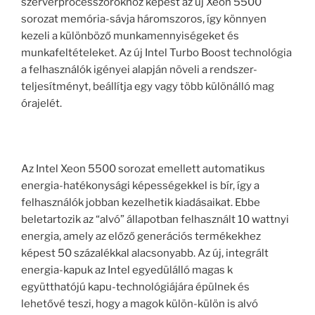
szerverprocesszorokhoz képest az új Xeon 5500
sorozat memória-sávja háromszoros, így könnyen
kezeli a különböző munkamennyiségeket és
munkafeltételeket. Az új Intel Turbo Boost technológia
a felhasználók igényei alapján növeli a rendszer-
teljesítményt, beállítja egy vagy több különálló mag
órajelét.
Az Intel Xeon 5500 sorozat emellett automatikus
energia-hatékonysági képességekkel is bír, így a
felhasználók jobban kezelhetik kiadásaikat. Ebbe
beletartozik az “alvó” állapotban felhasznált 10 wattnyi
energia, amely az előző generációs termékekhez
képest 50 százalékkal alacsonyabb. Az új, integrált
energia-kapuk az Intel egyedülálló magas k
együtthatójú kapu-technológiájára épülnek és
lehetővé teszi, hogy a magok külön-külön is alvó