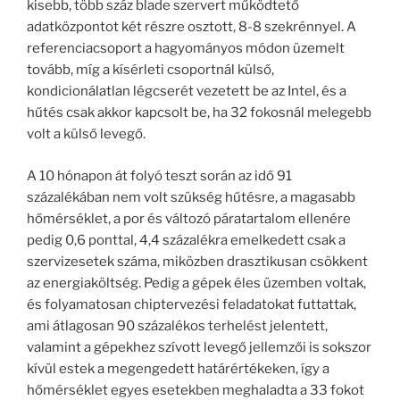
kisebb, több száz blade szervert működtető
adatközpontot két részre osztott, 8-8 szekrénnyel. A
referenciacsoport a hagyományos módon üzemelt
tovább, míg a kísérleti csoportnál külső,
kondicionálatlan légcserét vezetett be az Intel, és a
hűtés csak akkor kapcsolt be, ha 32 fokosnál melegebb
volt a külső levegő.
A 10 hónapon át folyó teszt során az idő 91
százalékában nem volt szükség hűtésre, a magasabb
hőmérséklet, a por és változó páratartalom ellenére
pedig 0,6 ponttal, 4,4 százalékra emelkedett csak a
szervizesetek száma, miközben drasztikusan csökkent
az energiaköltség. Pedig a gépek éles üzemben voltak,
és folyamatosan chiptervezési feladatokat futtattak,
ami átlagosan 90 százalékos terhelést jelentett,
valamint a gépekhez szívott levegő jellemzői is sokszor
kívül estek a megengedett határértékeken, így a
hőmérséklet egyes esetekben meghaladta a 33 fokot