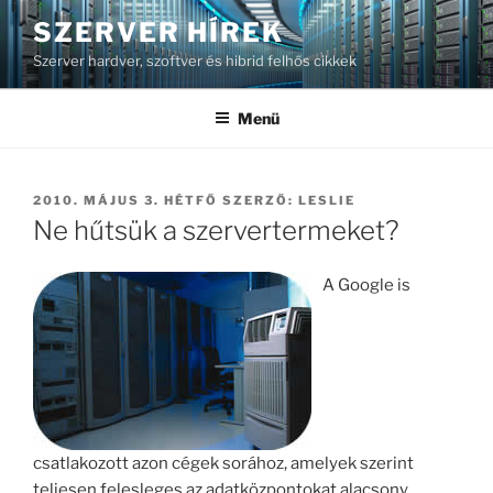
Tartalomhoz
SZERVER HÍREK
Szerver hardver, szoftver és hibrid felhős cikkek
Menü
BEKÜLDVE:
2010. MÁJUS 3. HÉTFŐ
SZERZŐ:
LESLIE
Ne hűtsük a szervertermeket?
A Google is
csatlakozott azon cégek sorához, amelyek szerint
teljesen felesleges az adatközpontokat alacsony