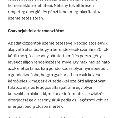
hőmérsékletre lehűteni. Néhány fok eltérésen
rengeteg energiát és pénzt lehet megtakarítani az
üzemeltetés során.
Csavarjuk fel a termosztátot
Az adatközpontok üzemeltetésével kapcsolatos egyik
alapvető elvárás, hogy a berendezések számára 20 fok
körül mozgó, alacsony páratartalmú és porszegény
levegőt álljon rendelkezésre, mivel így maximalizálható
azok élettartama. Ez a gondolkodás olyannyira beépült
a gondolkodásba, hogy a gyakorlatban csak kevesek
kérdőjelezik meg az évtizedekkel ezelőtti állapotokat
tükröző eljárás létjogosultságát, ami egy olyan
korszakban alakult ki, mikor az informatikai eszközök
elterjedtsége alacsony, áruk pedig csillagászati volt, az
energiát pedig olcsón mérték.