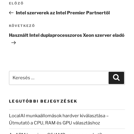
Korábbi
ELŐZŐ
navigáció
bejegyzés
Intel szerverek az Intel Premier Partnertől
Következő
KÖVETKEZŐ
bejegyzés
Használt Intel duplaprocesszoros Xeon szerver eladó
Keresés
Keresé
a
következő
kifejezésre:
LEGUTÓBBI BEJEGYZÉSEK
LocalAI munkaállomások hardver kiválasztása –
Útmutató a CPU, RAM és GPU választáshoz