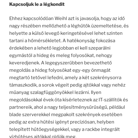
Kapcsoljuk le a légkondit
Ehhez kapcsolódóan Weihl azt is javasolja, hogy az idő
nagy részében mellőzhető a léghűtők üzemeltetése, és
helyette a külső levegő keringetésével lehet szinten
tartani a hőmérsékletet. A hatékonyság fokozása
érdekében a lehető legjobban el kell szeparálni
egymástól a hideg és meleg folyosókat, nehogy
keveredjenek. A legegyszerűbben bevezethető
megoldás a hideg folyosókat egy-egy önmagát
megtartó tetővel lefedni, amely a két szekrénysorra
támaszkodik, a sorok végeit pedig ajtókkal vagy nehéz
műanyag szalagfüggönyökkel lezárni. Ilyen
megoldásokkal évek óta kísérleteznek az IT-szállítók és
partnereik, ahol a nagy teljesítménysűrűségű, például
blade szerverekkel megpakolt szekrények esetében
pedig az extra hűtési igényt precíziósan, helyben
telepített hűtőegységekkel, vagy a rackbe integrált
vízhűtéses ajtókkal oldják meg.