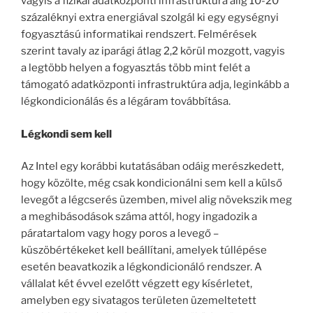
vagyis a fizikai adatközponti infrastruktúra alig 10-20
százaléknyi extra energiával szolgál ki egy egységnyi
fogyasztású informatikai rendszert. Felmérések
szerint tavaly az iparági átlag 2,2 körül mozgott, vagyis
a legtöbb helyen a fogyasztás több mint felét a
támogató adatközponti infrastruktúra adja, leginkább a
légkondicionálás és a légáram továbbítása.
Légkondi sem kell
Az Intel egy korábbi kutatásában odáig merészkedett,
hogy közölte, még csak kondicionálni sem kell a külső
levegőt a légcserés üzemben, mivel alig növekszik meg
a meghibásodások száma attól, hogy ingadozik a
páratartalom vagy hogy poros a levegő –
küszöbértékeket kell beállítani, amelyek túllépése
esetén beavatkozik a légkondicionáló rendszer. A
vállalat két évvel ezelőtt végzett egy kísérletet,
amelyben egy sivatagos területen üzemeltetett