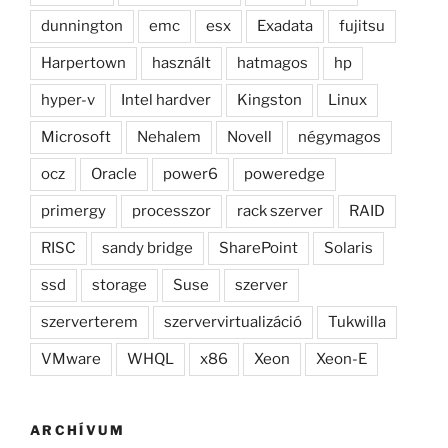
dunnington
emc
esx
Exadata
fujitsu
Harpertown
használt
hatmagos
hp
hyper-v
Intel hardver
Kingston
Linux
Microsoft
Nehalem
Novell
négymagos
ocz
Oracle
power6
poweredge
primergy
processzor
rack szerver
RAID
RISC
sandy bridge
SharePoint
Solaris
ssd
storage
Suse
szerver
szerverterem
szervervirtualizáció
Tukwilla
VMware
WHQL
x86
Xeon
Xeon-E
ARCHÍVUM