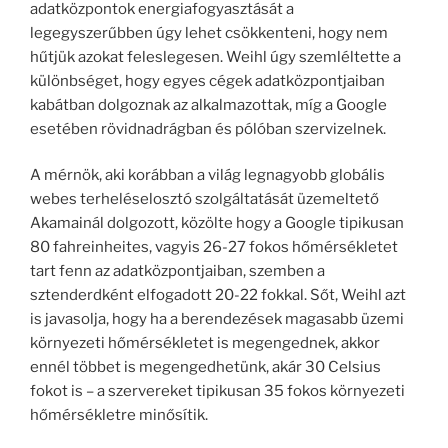
adatközpontok energiafogyasztását a
legegyszerűbben úgy lehet csökkenteni, hogy nem
hűtjük azokat feleslegesen. Weihl úgy szemléltette a
különbséget, hogy egyes cégek adatközpontjaiban
kabátban dolgoznak az alkalmazottak, míg a Google
esetében rövidnadrágban és pólóban szervizelnek.
A mérnök, aki korábban a világ legnagyobb globális
webes terheléselosztó szolgáltatását üzemeltető
Akamainál dolgozott, közölte hogy a Google tipikusan
80 fahreinheites, vagyis 26-27 fokos hőmérsékletet
tart fenn az adatközpontjaiban, szemben a
sztenderdként elfogadott 20-22 fokkal. Sőt, Weihl azt
is javasolja, hogy ha a berendezések magasabb üzemi
környezeti hőmérsékletet is megengednek, akkor
ennél többet is megengedhetünk, akár 30 Celsius
fokot is – a szervereket tipikusan 35 fokos környezeti
hőmérsékletre minősítik.