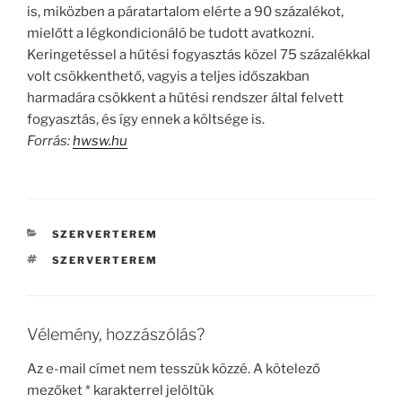
is, miközben a páratartalom elérte a 90 százalékot,
mielőtt a légkondicionáló be tudott avatkozni.
Keringetéssel a hűtési fogyasztás közel 75 százalékkal
volt csökkenthető, vagyis a teljes időszakban
harmadára csökkent a hűtési rendszer által felvett
fogyasztás, és így ennek a költsége is.
Forrás:
hwsw.hu
KATEGÓRIÁK
SZERVERTEREM
CÍMKÉK
SZERVERTEREM
Vélemény, hozzászólás?
Az e-mail címet nem tesszük közzé.
A kötelező
mezőket
*
karakterrel jelöltük