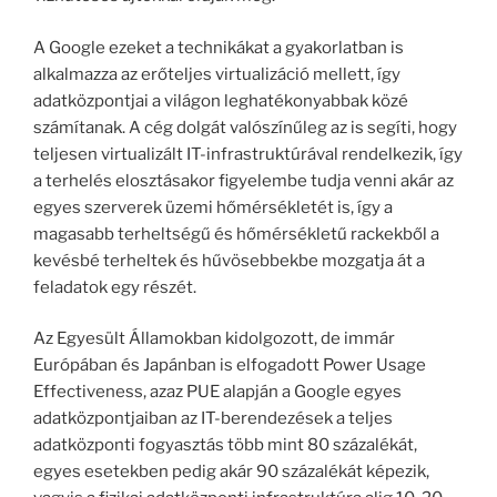
A Google ezeket a technikákat a gyakorlatban is
alkalmazza az erőteljes virtualizáció mellett, így
adatközpontjai a világon leghatékonyabbak közé
számítanak. A cég dolgát valószínűleg az is segíti, hogy
teljesen virtualizált IT-infrastruktúrával rendelkezik, így
a terhelés elosztásakor figyelembe tudja venni akár az
egyes szerverek üzemi hőmérsékletét is, így a
magasabb terheltségű és hőmérsékletű rackekből a
kevésbé terheltek és hűvösebbekbe mozgatja át a
feladatok egy részét.
Az Egyesült Államokban kidolgozott, de immár
Európában és Japánban is elfogadott Power Usage
Effectiveness, azaz PUE alapján a Google egyes
adatközpontjaiban az IT-berendezések a teljes
adatközponti fogyasztás több mint 80 százalékát,
egyes esetekben pedig akár 90 százalékát képezik,