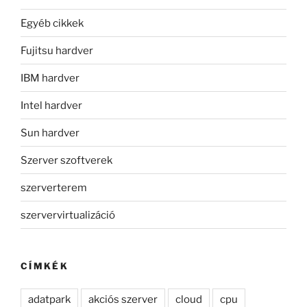
Egyéb cikkek
Fujitsu hardver
IBM hardver
Intel hardver
Sun hardver
Szerver szoftverek
szerverterem
szervervirtualizáció
CÍMKÉK
adatpark
akciós szerver
cloud
cpu