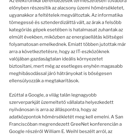
Az elektronikai berendezések természetesen továbbra
előnyben részesítik az alacsony üzemi hőmérsékletet,
ugyanakkor a feltételek megváltoztak. Az informatika
tömegessé és sztenderdizálttá vált, az árak a felsőbb
kategóriás gépek esetében is hatalmasat zuhantak az
elmúlt években, miközben az energiaellátás költségei
folyamatosan emelkednek. Emiatt többen jutottak már
arra a következtetésre, hogy az IT-eszközöknek
valójában gazdaságtalan ideális környezetet
biztosítani, mert még az esetleges enyhén magasabb
meghibásodással járó hátrányokat is bőségesen
ellensúlyozzák a megtakarítások.
Ezúttal a Google, a világ talán legnagyobb
szerverparkját üzemeltető vállalata helyezkedett
nyilvánosan is arra az álláspontra, hogy az
adatközpontok hőmérsékletét meg kell emelni. A San
Franciscóban megrendezett GreeNet konferencián a
Google részéről William E. Weihl beszélt arról, az