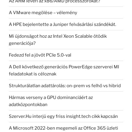
Az ARM leveri az x86/AMD processzorokat?
A VMware megölése – vélemény
A HPE bejelentette a Juniper felvásárlási szándékát.
Mi újdonságot hoz az Intel Xeon Scalable ötödik
generációja?
Fedezd fel a jövőt PCIe 5.0-val
A Dell következő generációs PowerEdge szerverei MI
feladatokat is céloznak
Strukturálatlan adattárolás: on-prem vs felhő vs hibrid
Hármas verseny a GPU dominanciáért az
adatközpontokban
Szerver.Hu interjú egy friss insight.tech cikk kapcsán
A Microsoft 2022-ben megemeli az Office 365 üzleti