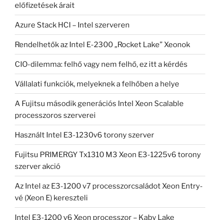
előfizetések árait
Azure Stack HCI – Intel szerveren
Rendelhetők az Intel E-2300 „Rocket Lake” Xeonok
CIO-dilemma: felhő vagy nem felhő, ez itt a kérdés
Vállalati funkciók, melyeknek a felhőben a helye
A Fujitsu második generációs Intel Xeon Scalable
processzoros szerverei
Használt Intel E3-1230v6 torony szerver
Fujitsu PRIMERGY Tx1310 M3 Xeon E3-1225v6 torony
szerver akció
Az Intel az E3-1200 v7 processzorcsaládot Xeon Entry-
vé (Xeon E) kereszteli
Intel E3-1200 v6 Xeon processzor – Kaby Lake